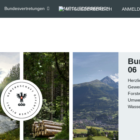
Bundesvertretungen
MITGLIEDERBEREICH
ANMELD
Bu
06
Herzl
Gewer
Forstw
Umwel
Wasse